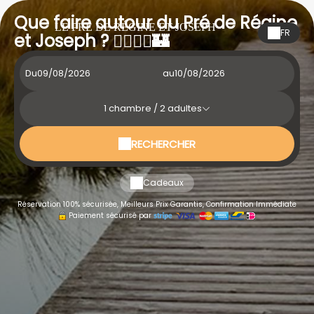
Que faire autour du Pré de Régine
LE PRÉ DE RÉGINE ET JOSEPH
FR
et Joseph ? 🚶‍♂️🚴‍♀️🏰
Du
au
1
chambre /
2
adultes
RECHERCHER
Cadeaux
Réservation 100% sécurisée, Meilleurs Prix Garantis, Confirmation Immédiate
Paiement sécurisé par