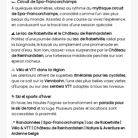
🏎️
Circuit de Spa-Francorchamps
À quelques kilomètres, vibrez au rythme du
mythique circuit
de Spa-Francorchamps
, considéré comme l'un des plus
beaux du monde. Assistez à une course ou vivez l'expérience
en conduisant sur le tracé lors d'une session spéciale.
🌊
Le lac de Robertville
et
le Château de Reinhardstein
Profitez d'une journée détente au
lac de Robertville
, idéal pour
la baignade, le kayak ou simplement une promenade en
bord d'eau. Non loin, laissez-vous surprendre par le
Château
de Reinhardstein
, une forteresse médiévale perchée sur son
éperon rocheux.
🚴
Vélo et VTT dans la région
Les alentours offrent de superbes
itinéraires pour les cyclistes
,
que ce soit sur la
Vennbahn
, l'une des plus belles voies vertes
d'Europe, ou sur des
sentiers VTT
adaptés à tous les niveaux.
⛷️
Ski et sports d'hiver
En hiver, les Hautes Fagnes se transforment en
paradis pour
le ski de fond
et la luge. Plusieurs pistes et locations sont
accessibles à proximité.
📍
Randonnées | Spa-Francorchamps | Lac de Robertville |
Vélo & VTT | Château de Reinhardstein | Nature & Aventure en
Ardenne belge