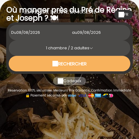
Où manger près du Pré de Régine
LE PRÉ DE RÉGINE ET JOSEPH
FR
et Joseph ? 🍽️
Du
au
1
chambre /
2
adultes
RECHERCHER
Cadeaux
Réservation 100% sécurisée, Meilleurs Prix Garantis, Confirmation Immédiate
Paiement sécurisé par