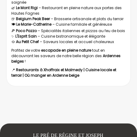
soignée
🌿
Le Mont Rigi
– Restaurant en pleine nature aux portes des
Hautes Fagnes
🍺
Belgium Peak Beer
– Brasserie artisanale et plats du terroir
🍽️
Le Marie-Catherine
– Cuisine familiale et généreuse
🍕
Poco Pazzo
– Spécialités italiennes et pizzas au feu de bois
✨
L'Esprit Sain
– Cuisine bistronomique et élégante
🥘
Au Petit Chef
– Saveurs locales et accueil chaleureux
Profitez de votre
escapade en pleine nature
tout en
découvrant les saveurs de notre belle région des
Ardennes
belges
!
📍
Restaurants à Xhoffraix et Malmedy | Cuisine locale et
terroir | Où manger en Ardenne belge
LE PRÉ DE RÉGINE ET JOSEPH