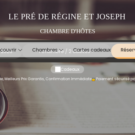
LE PRÉ DE RÉGINE ET JOSEPH
CHAMBRE D'HÔTES
couvrir
Chambres
Cartes cadeaux
Réser
1
chambre /
2
adultes
Cadeaux
e, Meilleurs Prix Garantis, Confirmation Immédiate
Paiement sécurisé pa